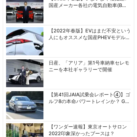
国産メーカー各社の電気自動車(B…
【2022年春版】EVはまだ不安という
人にもオススメな国産PHEVモデル…
日産、「アリア」第1号車納車セレモ
ニーを本社ギャラリーで開催
【第41回JAIA試乗会レポート④】ゴ
ルフ8の本命パワートレインか？ G…
【ワンダー速報】東京オートサロン
2022印象深かったブースは？