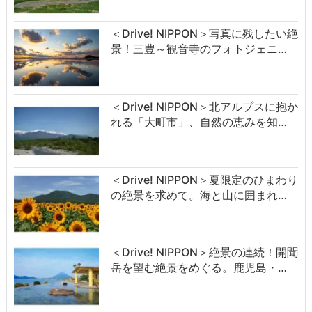
＜Drive! NIPPON＞写真に残したい絶
景！三豊～観音寺のフォトジェニ…
＜Drive! NIPPON＞北アルプスに抱か
れる「大町市」、自然の恵みを知…
＜Drive! NIPPON＞夏限定のひまわり
の絶景を求めて。海と山に囲まれ…
＜Drive! NIPPON＞絶景の連続！開聞
岳を望む絶景をめぐる。鹿児島・…