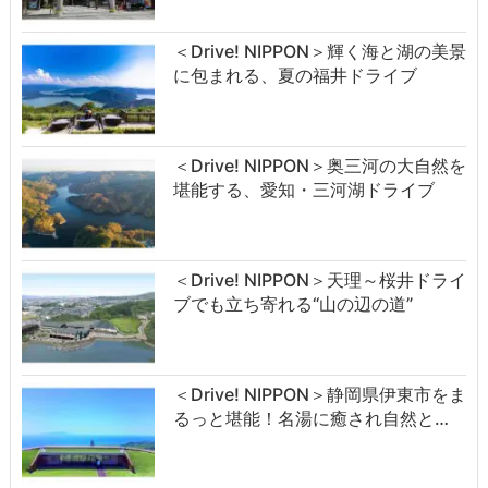
＜Drive! NIPPON＞輝く海と湖の美景
に包まれる、夏の福井ドライブ
＜Drive! NIPPON＞奥三河の大自然を
堪能する、愛知・三河湖ドライブ
＜Drive! NIPPON＞天理～桜井ドライ
ブでも立ち寄れる“山の辺の道”
＜Drive! NIPPON＞静岡県伊東市をま
るっと堪能！名湯に癒され自然と…