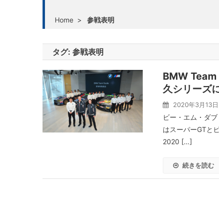
Home
>
参戦表明
タグ:
参戦表明
BMW Tea
久シリーズ
2020年3月13日
ビー・エム・ダブリュ
はスーパーGTと
2020 […]
続きを読む