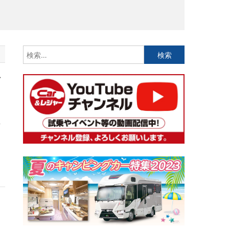
検
索:
耐
年