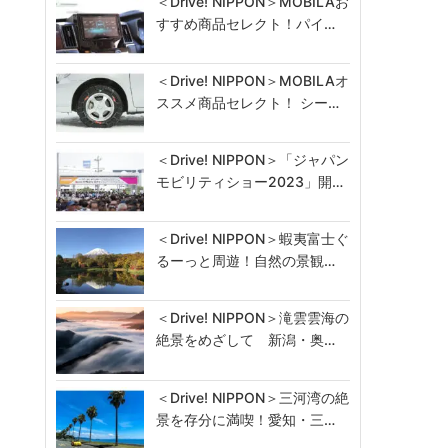
＜Drive! NIPPON＞MOBILAお
すすめ商品セレクト！パイ…
＜Drive! NIPPON＞MOBILAオ
ススメ商品セレクト！ シー…
＜Drive! NIPPON＞「ジャパン
モビリティショー2023」開…
＜Drive! NIPPON＞蝦夷富士ぐ
るーっと周遊！自然の景観…
＜Drive! NIPPON＞滝雲雲海の
絶景をめざして 新潟・奥…
＜Drive! NIPPON＞三河湾の絶
景を存分に満喫！愛知・三…