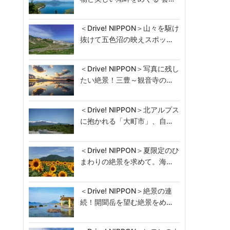
＜Drive! NIPPON＞山々を駆け
抜けて五色沼の映えスポッ…
＜Drive! NIPPON＞写真に残し
たい絶景！三豊～観音寺の…
＜Drive! NIPPON＞北アルプス
に抱かれる「大町市」、自…
＜Drive! NIPPON＞夏限定のひ
まわりの絶景を求めて。海…
＜Drive! NIPPON＞絶景の連
続！開聞岳を望む絶景をめ…