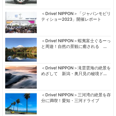
＜Drive! NIPPON＞「ジャパンモビリ
ティショー2023」開催レポート
＜Drive! NIPPON＞蝦夷富士ぐるーっ
と周遊！自然の景観に癒される …
＜Drive! NIPPON＞滝雲雲海の絶景を
めざして 新潟・奥只見の秘境ド…
＜Drive! NIPPON＞三河湾の絶景を存
分に満喫！愛知・三河ドライブ