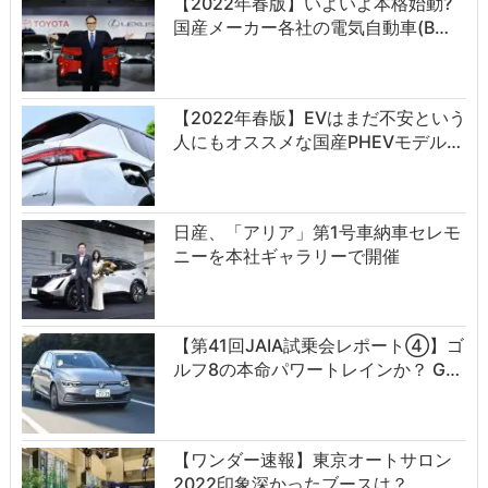
【2022年春版】いよいよ本格始動?
国産メーカー各社の電気自動車(B…
【2022年春版】EVはまだ不安という
人にもオススメな国産PHEVモデル…
日産、「アリア」第1号車納車セレモ
ニーを本社ギャラリーで開催
【第41回JAIA試乗会レポート④】ゴ
ルフ8の本命パワートレインか？ G…
【ワンダー速報】東京オートサロン
2022印象深かったブースは？