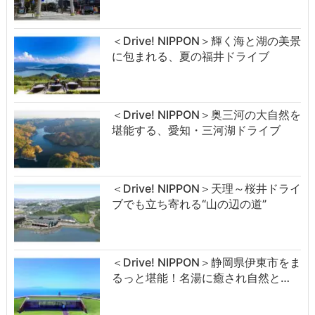
＜Drive! NIPPON＞輝く海と湖の美景
に包まれる、夏の福井ドライブ
＜Drive! NIPPON＞奥三河の大自然を
堪能する、愛知・三河湖ドライブ
＜Drive! NIPPON＞天理～桜井ドライ
ブでも立ち寄れる“山の辺の道”
＜Drive! NIPPON＞静岡県伊東市をま
るっと堪能！名湯に癒され自然と…