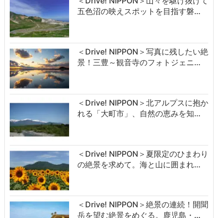
＜Drive! NIPPON＞山々を駆け抜けて
五色沼の映えスポットを目指す磐…
＜Drive! NIPPON＞写真に残したい絶
景！三豊～観音寺のフォトジェニ…
＜Drive! NIPPON＞北アルプスに抱か
れる「大町市」、自然の恵みを知…
＜Drive! NIPPON＞夏限定のひまわり
の絶景を求めて。海と山に囲まれ…
＜Drive! NIPPON＞絶景の連続！開聞
岳を望む絶景をめぐる。鹿児島・…