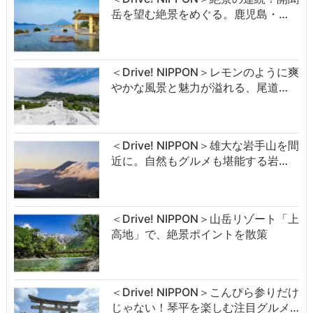
岳を望む絶景をめぐる。鹿児島・…
＜Drive! NIPPON＞レモンのように爽
やかな風景と魅力が溢れる、尾道…
＜Drive! NIPPON＞雄大な岩手山を間
近に。自然もグルメも堪能する岩…
＜Drive! NIPPON＞山岳リゾート「上
高地」で、絶景ポイントを散策
＜Drive! NIPPON＞こんぴら参りだけ
じゃない！琴平を楽しむ注目グルメ…