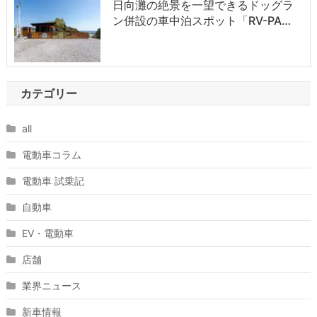
日向灘の絶景を一望できるドッグラ
ン併設の車中泊スポット「RV-PA…
カテゴリー
all
電動車コラム
電動車 試乗記
自動車
EV・電動車
店舗
業界ニュース
新車情報