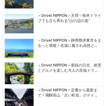
＜Drive! NIPPON＞天理～桜井ドライ
ブでも立ち寄れる“山の辺の道”
＜Drive! NIPPON＞静岡県伊東市をま
るっと堪能！名湯に癒され自然と…
＜Drive! NIPPON＞新緑の日光、絶景
とグルメを楽しむ大人の至福ドラ…
＜Drive! NIPPON＞定番から最新ま
で！飛騨高山「古い町並」のテイ…