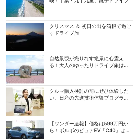
喫！千葉・九十九里、銚子ドライブ
クリスマス ＆ 初日の出を箱根で過ご
すドライブ旅
自然景観が織りなす絶景に心震え
る！大人のゆったりドライブ旅は…
クルマ購入検討の前にぜひ体験した
い、日産の先進技術体験プログラ…
【ワンダー速報】価格は599万円か
ら！ボルボのピュアEV「C40」は…