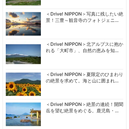
＜Drive! NIPPON＞写真に残したい絶
景！三豊～観音寺のフォトジェニ…
＜Drive! NIPPON＞北アルプスに抱か
れる「大町市」、自然の恵みを知…
＜Drive! NIPPON＞夏限定のひまわり
の絶景を求めて。海と山に囲まれ…
＜Drive! NIPPON＞絶景の連続！開聞
岳を望む絶景をめぐる。鹿児島・…