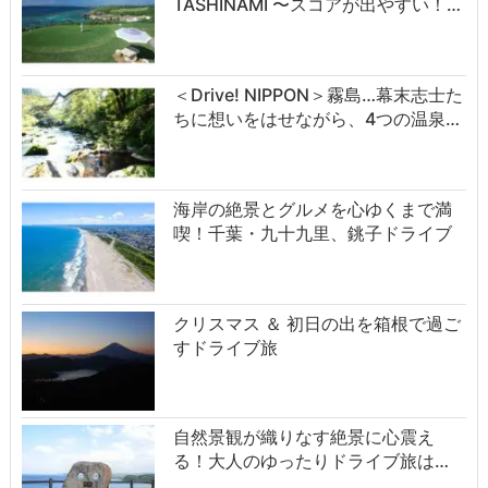
TASHINAMI 〜スコアが出やすい！…
＜Drive! NIPPON＞霧島…幕末志士た
ちに想いをはせながら、4つの温泉…
海岸の絶景とグルメを心ゆくまで満
喫！千葉・九十九里、銚子ドライブ
クリスマス ＆ 初日の出を箱根で過ご
すドライブ旅
自然景観が織りなす絶景に心震え
る！大人のゆったりドライブ旅は…