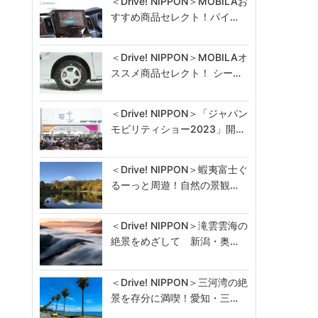
＜Drive! NIPPON＞MOBILAお
すすめ商品セレクト！パイ…
＜Drive! NIPPON＞MOBILAオ
ススメ商品セレクト！ シー…
＜Drive! NIPPON＞「ジャパン
モビリティショー2023」開…
＜Drive! NIPPON＞蝦夷富士ぐ
るーっと周遊！自然の景観…
＜Drive! NIPPON＞滝雲雲海の
絶景をめざして 新潟・奥…
＜Drive! NIPPON＞三河湾の絶
景を存分に満喫！愛知・三…