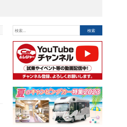
検
索:
ン