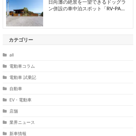
日向灘の絶景を一望できるドッグラ
ン併設の車中泊スポット「RV-PA…
カテゴリー
all
電動車コラム
電動車 試乗記
自動車
EV・電動車
店舗
業界ニュース
新車情報