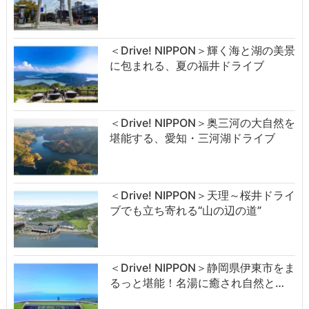
＜Drive! NIPPON＞輝く海と湖の美景
に包まれる、夏の福井ドライブ
＜Drive! NIPPON＞奥三河の大自然を
堪能する、愛知・三河湖ドライブ
＜Drive! NIPPON＞天理～桜井ドライ
ブでも立ち寄れる“山の辺の道”
＜Drive! NIPPON＞静岡県伊東市をま
るっと堪能！名湯に癒され自然と…