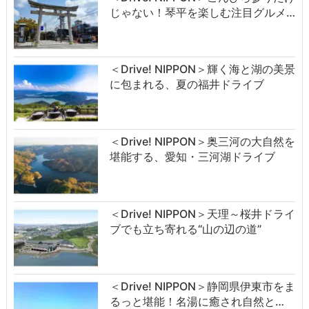
じゃない！琴平を楽しむ注目グルメ…
＜Drive! NIPPON＞輝く海と湖の美景
に包まれる、夏の福井ドライブ
＜Drive! NIPPON＞奥三河の大自然を
堪能する、愛知・三河湖ドライブ
＜Drive! NIPPON＞天理～桜井ドライ
ブでも立ち寄れる“山の辺の道”
＜Drive! NIPPON＞静岡県伊東市をま
るっと堪能！名湯に癒され自然と…