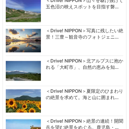
＜Drive! NIPPON＞山々を駆け抜けて
五色沼の映えスポットを目指す磐…
＜Drive! NIPPON＞写真に残したい絶
景！三豊～観音寺のフォトジェニ…
＜Drive! NIPPON＞北アルプスに抱か
れる「大町市」、自然の恵みを知…
＜Drive! NIPPON＞夏限定のひまわり
の絶景を求めて。海と山に囲まれ…
＜Drive! NIPPON＞絶景の連続！開聞
岳を望む絶景をめぐる。鹿児島・…