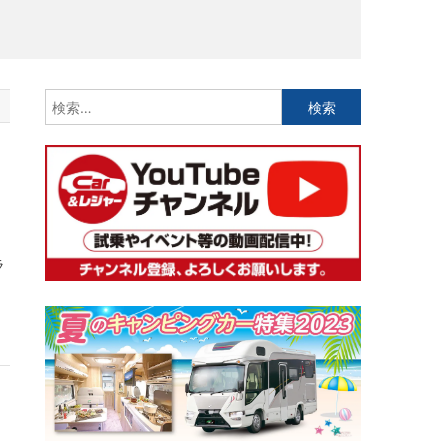
検
索:
ラ