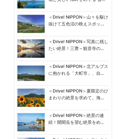
＜Drive! NIPPON＞山々を駆け
抜けて五色沼の映えスポッ…
＜Drive! NIPPON＞写真に残し
たい絶景！三豊～観音寺の…
＜Drive! NIPPON＞北アルプス
に抱かれる「大町市」、自…
＜Drive! NIPPON＞夏限定のひ
まわりの絶景を求めて。海…
＜Drive! NIPPON＞絶景の連
続！開聞岳を望む絶景をめ…