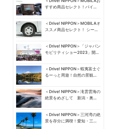
＜Drive! NIPPON＞MOBILAお
すすめ商品セレクト！パイ…
＜Drive! NIPPON＞MOBILAオ
ススメ商品セレクト！ シー…
＜Drive! NIPPON＞「ジャパン
モビリティショー2023」開…
＜Drive! NIPPON＞蝦夷富士ぐ
るーっと周遊！自然の景観…
＜Drive! NIPPON＞滝雲雲海の
絶景をめざして 新潟・奥…
＜Drive! NIPPON＞三河湾の絶
景を存分に満喫！愛知・三…