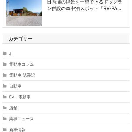
日向灘の絶景を一望できるドッグラ
ン併設の車中泊スポット「RV-PA…
カテゴリー
all
電動車コラム
電動車 試乗記
自動車
EV・電動車
店舗
業界ニュース
新車情報