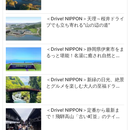
＜Drive! NIPPON＞天理～桜井ドライ
ブでも立ち寄れる“山の辺の道”
＜Drive! NIPPON＞静岡県伊東市をま
るっと堪能！名湯に癒され自然と…
＜Drive! NIPPON＞新緑の日光、絶景
とグルメを楽しむ大人の至福ドラ…
＜Drive! NIPPON＞定番から最新ま
で！飛騨高山「古い町並」のテイ…