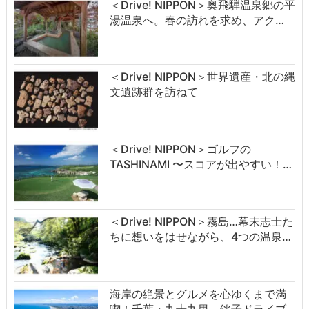
＜Drive! NIPPON＞奥飛騨温泉郷の平
湯温泉へ。春の訪れを求め、アク…
＜Drive! NIPPON＞世界遺産・北の縄
文遺跡群を訪ねて
＜Drive! NIPPON＞ゴルフの
TASHINAMI 〜スコアが出やすい！…
＜Drive! NIPPON＞霧島…幕末志士た
ちに想いをはせながら、4つの温泉…
海岸の絶景とグルメを心ゆくまで満
喫！千葉・九十九里、銚子ドライブ