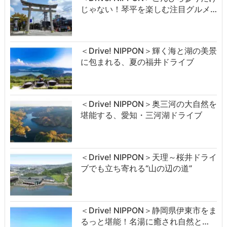
じゃない！琴平を楽しむ注目グルメ…
＜Drive! NIPPON＞輝く海と湖の美景
に包まれる、夏の福井ドライブ
＜Drive! NIPPON＞奥三河の大自然を
堪能する、愛知・三河湖ドライブ
＜Drive! NIPPON＞天理～桜井ドライ
ブでも立ち寄れる“山の辺の道”
＜Drive! NIPPON＞静岡県伊東市をま
るっと堪能！名湯に癒され自然と…