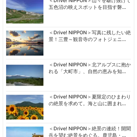
＜Drive! NIPPON＞山々を駆け抜けて
五色沼の映えスポットを目指す磐…
＜Drive! NIPPON＞写真に残したい絶
景！三豊～観音寺のフォトジェニ…
＜Drive! NIPPON＞北アルプスに抱か
れる「大町市」、自然の恵みを知…
＜Drive! NIPPON＞夏限定のひまわり
の絶景を求めて。海と山に囲まれ…
＜Drive! NIPPON＞絶景の連続！開聞
岳を望む絶景をめぐる。鹿児島・…