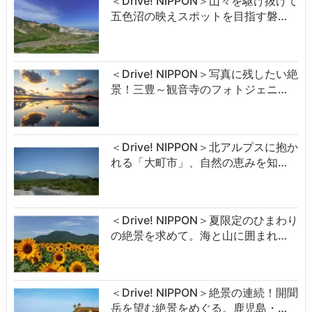
＜Drive! NIPPON＞山々を駆け抜けて
五色沼の映えスポットを目指す磐…
＜Drive! NIPPON＞写真に残したい絶
景！三豊～観音寺のフォトジェニ…
＜Drive! NIPPON＞北アルプスに抱か
れる「大町市」、自然の恵みを知…
＜Drive! NIPPON＞夏限定のひまわり
の絶景を求めて。海と山に囲まれ…
＜Drive! NIPPON＞絶景の連続！開聞
岳を望む絶景をめぐる。鹿児島・…