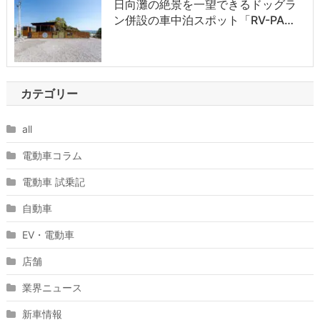
日向灘の絶景を一望できるドッグラ
ン併設の車中泊スポット「RV-PA…
カテゴリー
all
電動車コラム
電動車 試乗記
自動車
EV・電動車
店舗
業界ニュース
新車情報