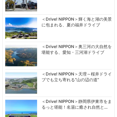
＜Drive! NIPPON＞輝く海と湖の美景
に包まれる、夏の福井ドライブ
＜Drive! NIPPON＞奥三河の大自然を
堪能する、愛知・三河湖ドライブ
＜Drive! NIPPON＞天理～桜井ドライ
ブでも立ち寄れる“山の辺の道”
＜Drive! NIPPON＞静岡県伊東市をま
るっと堪能！名湯に癒され自然と…