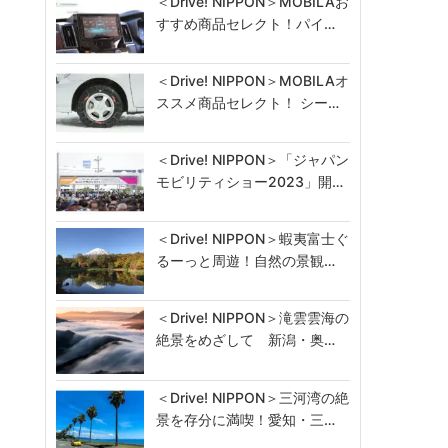
＜Drive! NIPPON＞MOBILAお
すすめ商品セレクト！パイ…
＜Drive! NIPPON＞MOBILAオ
ススメ商品セレクト！ シー…
＜Drive! NIPPON＞「ジャパン
モビリティショー2023」開…
＜Drive! NIPPON＞蝦夷富士ぐ
るーっと周遊！自然の景観…
＜Drive! NIPPON＞滝雲雲海の
絶景をめざして 新潟・奥…
＜Drive! NIPPON＞三河湾の絶
景を存分に満喫！愛知・三…