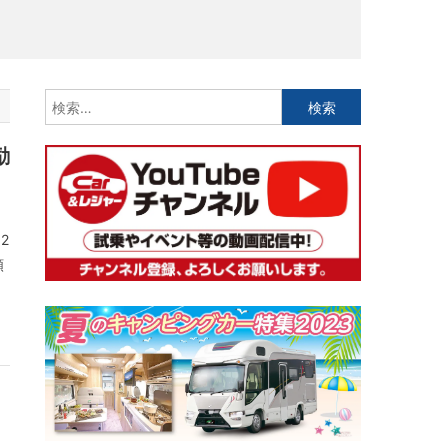
検
索:
励
2
顕