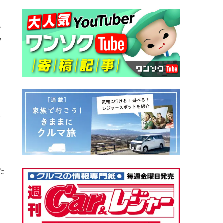
ー
ウ
を
た