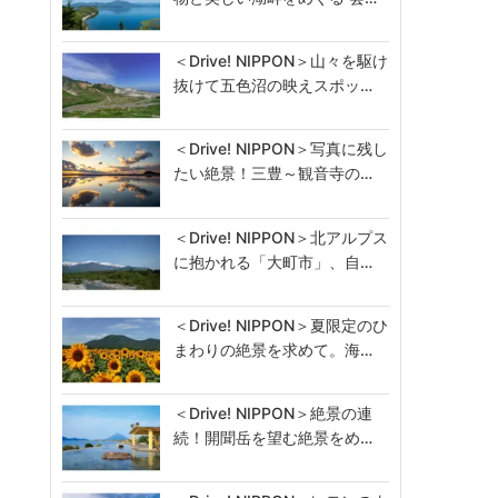
＜Drive! NIPPON＞山々を駆け
抜けて五色沼の映えスポッ…
＜Drive! NIPPON＞写真に残し
たい絶景！三豊～観音寺の…
＜Drive! NIPPON＞北アルプス
に抱かれる「大町市」、自…
＜Drive! NIPPON＞夏限定のひ
まわりの絶景を求めて。海…
＜Drive! NIPPON＞絶景の連
続！開聞岳を望む絶景をめ…