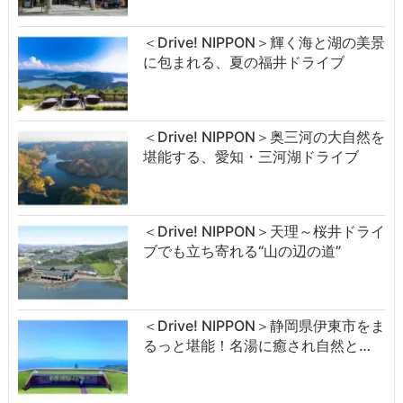
＜Drive! NIPPON＞輝く海と湖の美景
に包まれる、夏の福井ドライブ
＜Drive! NIPPON＞奥三河の大自然を
堪能する、愛知・三河湖ドライブ
＜Drive! NIPPON＞天理～桜井ドライ
ブでも立ち寄れる“山の辺の道”
＜Drive! NIPPON＞静岡県伊東市をま
るっと堪能！名湯に癒され自然と…