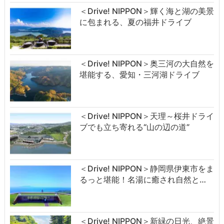
＜Drive! NIPPON＞輝く海と湖の美景
に包まれる、夏の福井ドライブ
＜Drive! NIPPON＞奥三河の大自然を
堪能する、愛知・三河湖ドライブ
＜Drive! NIPPON＞天理～桜井ドライ
ブでも立ち寄れる“山の辺の道”
＜Drive! NIPPON＞静岡県伊東市をま
るっと堪能！名湯に癒され自然と…
＜Drive! NIPPON＞新緑の日光、絶景