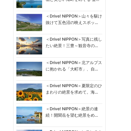
＜Drive! NIPPON＞山々を駆け
抜けて五色沼の映えスポッ…
＜Drive! NIPPON＞写真に残し
たい絶景！三豊～観音寺の…
＜Drive! NIPPON＞北アルプス
に抱かれる「大町市」、自…
＜Drive! NIPPON＞夏限定のひ
まわりの絶景を求めて。海…
＜Drive! NIPPON＞絶景の連
続！開聞岳を望む絶景をめ…