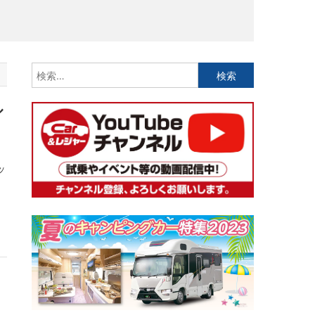
検
索:
ル
ッ