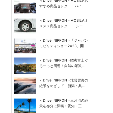
＜Drive! NIPPON＞MOBILAお
すすめ商品セレクト！パイ…
＜Drive! NIPPON＞MOBILAオ
ススメ商品セレクト！ シー…
＜Drive! NIPPON＞「ジャパン
モビリティショー2023」開…
＜Drive! NIPPON＞蝦夷富士ぐ
るーっと周遊！自然の景観…
＜Drive! NIPPON＞滝雲雲海の
絶景をめざして 新潟・奥…
＜Drive! NIPPON＞三河湾の絶
景を存分に満喫！愛知・三…