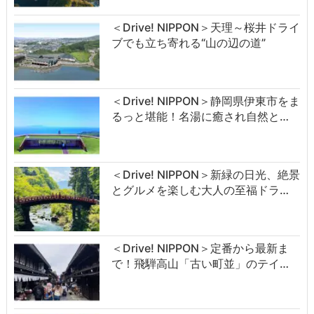
＜Drive! NIPPON＞天理～桜井ドライ
ブでも立ち寄れる“山の辺の道”
＜Drive! NIPPON＞静岡県伊東市をま
るっと堪能！名湯に癒され自然と…
＜Drive! NIPPON＞新緑の日光、絶景
とグルメを楽しむ大人の至福ドラ…
＜Drive! NIPPON＞定番から最新ま
で！飛騨高山「古い町並」のテイ…