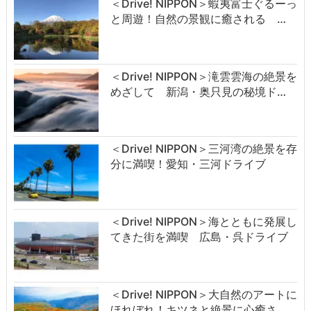
＜Drive! NIPPON＞蝦夷富士ぐるーっ
と周遊！自然の景観に癒される …
＜Drive! NIPPON＞滝雲雲海の絶景を
めざして 新潟・奥只見の秘境ド…
＜Drive! NIPPON＞三河湾の絶景を存
分に満喫！愛知・三河ドライブ
＜Drive! NIPPON＞海とともに発展し
てきた街を満喫 広島・呉ドライブ
＜Drive! NIPPON＞大自然のアートに
ほれぼれ！キツネと絶景に心癒さ…