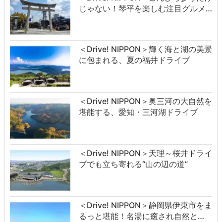
じゃない！琴平を楽しむ注目グルメ…
＜Drive! NIPPON＞輝く海と湖の美景
に包まれる、夏の福井ドライブ
＜Drive! NIPPON＞奥三河の大自然を
堪能する、愛知・三河湖ドライブ
＜Drive! NIPPON＞天理～桜井ドライ
ブでも立ち寄れる“山の辺の道”
＜Drive! NIPPON＞静岡県伊東市をま
るっと堪能！名湯に癒され自然と…