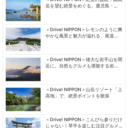
岳を望む絶景をめぐる。鹿児島・…
＜Drive! NIPPON＞レモンのように爽
やかな風景と魅力が溢れる、尾道…
＜Drive! NIPPON＞雄大な岩手山を間
近に。自然もグルメも堪能する岩…
＜Drive! NIPPON＞山岳リゾート「上
高地」で、絶景ポイントを散策
＜Drive! NIPPON＞こんぴら参りだけ
じゃない！琴平を楽しむ注目グルメ…