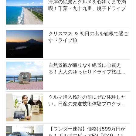
海岸の絶景とグルメを心ゆくまで満
喫！千葉・九十九里、銚子ドライブ
クリスマス ＆ 初日の出を箱根で過ご
すドライブ旅
自然景観が織りなす絶景に心震え
る！大人のゆったりドライブ旅は…
クルマ購入検討の前にぜひ体験した
い、日産の先進技術体験プログラ…
【ワンダー速報】価格は599万円か
ら！ボルボのピュアEV「C40」は…