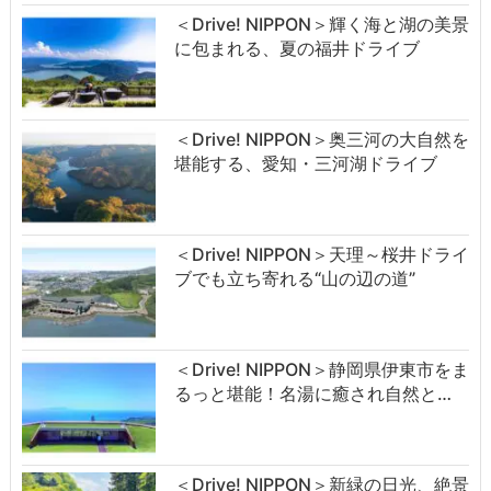
＜Drive! NIPPON＞輝く海と湖の美景
に包まれる、夏の福井ドライブ
＜Drive! NIPPON＞奥三河の大自然を
堪能する、愛知・三河湖ドライブ
＜Drive! NIPPON＞天理～桜井ドライ
ブでも立ち寄れる“山の辺の道”
＜Drive! NIPPON＞静岡県伊東市をま
るっと堪能！名湯に癒され自然と…
＜Drive! NIPPON＞新緑の日光、絶景