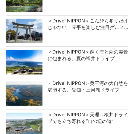
＜Drive! NIPPON＞こんぴら参りだけ
じゃない！琴平を楽しむ注目グルメ…
＜Drive! NIPPON＞輝く海と湖の美景
に包まれる、夏の福井ドライブ
＜Drive! NIPPON＞奥三河の大自然を
堪能する、愛知・三河湖ドライブ
＜Drive! NIPPON＞天理～桜井ドライ
ブでも立ち寄れる“山の辺の道”