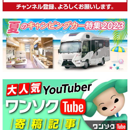
ー
シ
ョ
ン