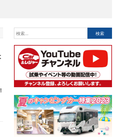
検
索:
は
開