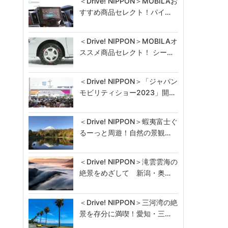
＜Drive! NIPPON＞MOBILAお
すすめ商品セレクト！パイ…
＜Drive! NIPPON＞MOBILAオ
ススメ商品セレクト！ シー…
＜Drive! NIPPON＞「ジャパン
モビリティショー2023」開…
＜Drive! NIPPON＞蝦夷富士ぐ
るーっと周遊！自然の景観…
＜Drive! NIPPON＞滝雲雲海の
絶景をめざして 新潟・奥…
＜Drive! NIPPON＞三河湾の絶
景を存分に満喫！愛知・三…