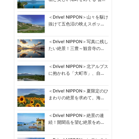
＜Drive! NIPPON＞山々を駆け
抜けて五色沼の映えスポッ…
＜Drive! NIPPON＞写真に残し
たい絶景！三豊～観音寺の…
＜Drive! NIPPON＞北アルプス
に抱かれる「大町市」、自…
＜Drive! NIPPON＞夏限定のひ
まわりの絶景を求めて。海…
＜Drive! NIPPON＞絶景の連
続！開聞岳を望む絶景をめ…