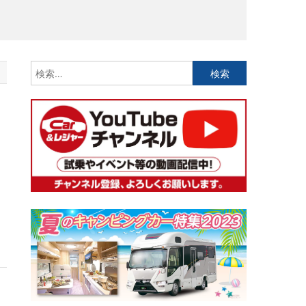
検
索:
）