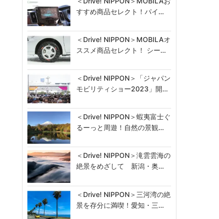
＜Drive! NIPPON＞MOBILAお
すすめ商品セレクト！パイ…
＜Drive! NIPPON＞MOBILAオ
ススメ商品セレクト！ シー…
＜Drive! NIPPON＞「ジャパン
モビリティショー2023」開…
＜Drive! NIPPON＞蝦夷富士ぐ
るーっと周遊！自然の景観…
＜Drive! NIPPON＞滝雲雲海の
絶景をめざして 新潟・奥…
＜Drive! NIPPON＞三河湾の絶
景を存分に満喫！愛知・三…