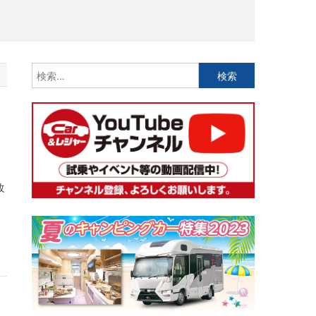
検
索:
改