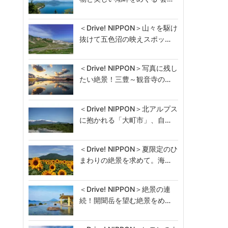
＜Drive! NIPPON＞山々を駆け
抜けて五色沼の映えスポッ…
＜Drive! NIPPON＞写真に残し
たい絶景！三豊～観音寺の…
＜Drive! NIPPON＞北アルプス
に抱かれる「大町市」、自…
＜Drive! NIPPON＞夏限定のひ
まわりの絶景を求めて。海…
＜Drive! NIPPON＞絶景の連
続！開聞岳を望む絶景をめ…