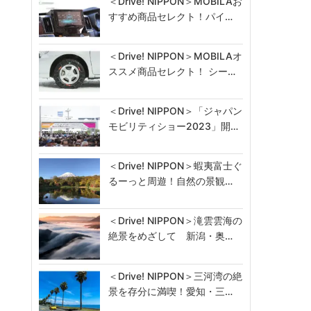
＜Drive! NIPPON＞MOBILAお
すすめ商品セレクト！パイ…
＜Drive! NIPPON＞MOBILAオ
ススメ商品セレクト！ シー…
＜Drive! NIPPON＞「ジャパン
モビリティショー2023」開…
＜Drive! NIPPON＞蝦夷富士ぐ
るーっと周遊！自然の景観…
＜Drive! NIPPON＞滝雲雲海の
絶景をめざして 新潟・奥…
＜Drive! NIPPON＞三河湾の絶
景を存分に満喫！愛知・三…