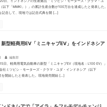
月20日、インドネシアの生産拠点「ミツビシ・モーターズ・クラマ・ユ
（以下「MMKI」）」の累計生産台数が100万台を達成したと発表した
を記念して、現地では記念式典を開 […]
新型軽商用EV「ミニキャブEV」をインドネシア
日
編集部
15日、軽商用電気自動車の新型「ミニキャブEV（現地名：L100 EV）」
会社ミツビシ・モーターズ・クラマ・ユダ・インドネシア（以下
産を開始したと発表した。現地発売開始 […]
インドネシアで「アイラ」をフルモデルチェンジ