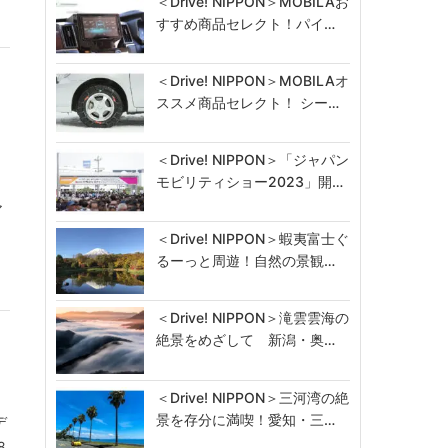
＜Drive! NIPPON＞MOBILAお
すすめ商品セレクト！パイ…
＜Drive! NIPPON＞MOBILAオ
ススメ商品セレクト！ シー…
＜Drive! NIPPON＞「ジャパン
モビリティショー2023」開…
）
ア
＜Drive! NIPPON＞蝦夷富士ぐ
るーっと周遊！自然の景観…
＜Drive! NIPPON＞滝雲雲海の
絶景をめざして 新潟・奥…
＜Drive! NIPPON＞三河湾の絶
景を存分に満喫！愛知・三…
デ
8