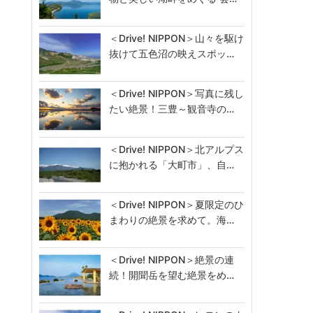
＜Drive! NIPPON＞山々を駆け
抜けて五色沼の映えスポッ…
＜Drive! NIPPON＞写真に残し
たい絶景！三豊～観音寺の…
＜Drive! NIPPON＞北アルプス
に抱かれる「大町市」、自…
＜Drive! NIPPON＞夏限定のひ
まわりの絶景を求めて。海…
＜Drive! NIPPON＞絶景の連
続！開聞岳を望む絶景をめ…