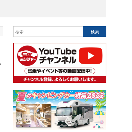
検
索:
る
、