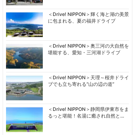
＜Drive! NIPPON＞輝く海と湖の美景
に包まれる、夏の福井ドライブ
＜Drive! NIPPON＞奥三河の大自然を
堪能する、愛知・三河湖ドライブ
＜Drive! NIPPON＞天理～桜井ドライ
ブでも立ち寄れる“山の辺の道”
＜Drive! NIPPON＞静岡県伊東市をま
るっと堪能！名湯に癒され自然と…