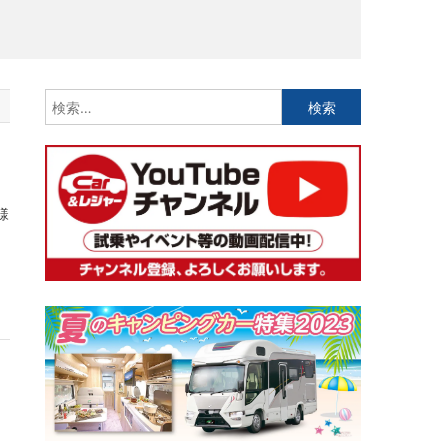
検
索:
様