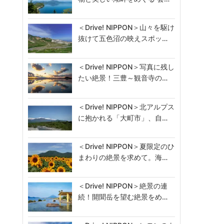
＜Drive! NIPPON＞山々を駆け
抜けて五色沼の映えスポッ…
＜Drive! NIPPON＞写真に残し
たい絶景！三豊～観音寺の…
＜Drive! NIPPON＞北アルプス
に抱かれる「大町市」、自…
＜Drive! NIPPON＞夏限定のひ
まわりの絶景を求めて。海…
＜Drive! NIPPON＞絶景の連
続！開聞岳を望む絶景をめ…