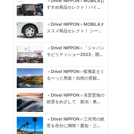
＜Drive! NIPPON＞MOBILAお
すすめ商品セレクト！パイ…
＜Drive! NIPPON＞MOBILAオ
ススメ商品セレクト！ シー…
＜Drive! NIPPON＞「ジャパン
モビリティショー2023」開…
＜Drive! NIPPON＞蝦夷富士ぐ
るーっと周遊！自然の景観…
＜Drive! NIPPON＞滝雲雲海の
絶景をめざして 新潟・奥…
＜Drive! NIPPON＞三河湾の絶
景を存分に満喫！愛知・三…