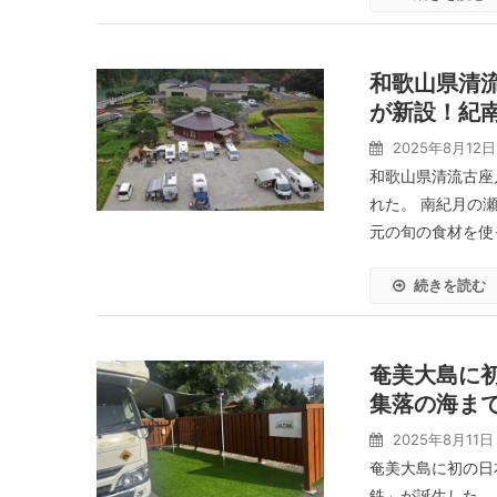
和歌山県清
が新設！紀
2025年8月12日
和歌山県清流古座
れた。 南紀月の
元の旬の食材を使
続きを読む
奄美大島に
集落の海まで
2025年8月11日
奄美大島に初の日
鉄」が誕生した。