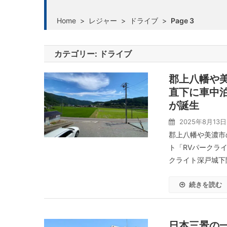
Home
>
レジャー
>
ドライブ
>
Page 3
カテゴリー:
ドライブ
郡上八幡や
直下に車中泊
が誕生
2025年8月13日
郡上八幡や美濃市
ト「RVパークライ
クライト深戸城下
続きを読む
日本三景の