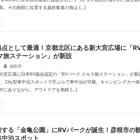
島。その南部に位置する嘉鉄集落の海は […]
拠点として最適！京都北区にある新大宮広場に「R
マ旅ステーション」が新設
編集部
大宮広場に日本RV協会認定の「RVパーク クルマ旅ステーション」が新
は、City型車中泊スポットで手ぶらで車中泊が可能。キャンピングカー体
中にありながら、アウトドアを気軽 […]
接する「金亀公園」にRVパークが誕生！彦根市の
車中泊スポット