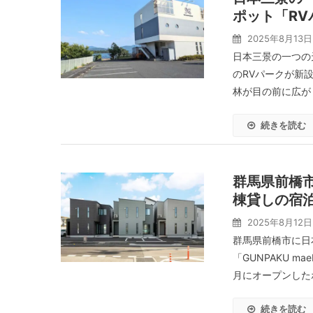
ポット「RV
2025年8月13日
日本三景の一つの
のRVパークが新
林が目の前に広が
続きを読む
群馬県前橋市に
棟貸しの宿
2025年8月12日
群馬県前橋市に日本R
「GUNPAKU m
月にオープンしたホ
続きを読む