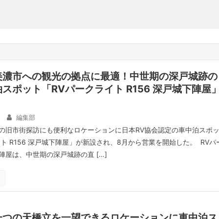
美濃市への観光の拠点に最適！中世期の深戸城跡の
スポット「RVパークライト R156 深戸城下陣屋
編集部
の旧市街探訪にも便利なロケーションに日本RV協会認定の車中泊スポ
ト R156 深戸城下陣屋」が新設され、8月から営業を開始した。 RVパ
陣屋は、中世期の深戸城跡の直 […]
一つの天橋立を一望できるロケーションに車中泊ス