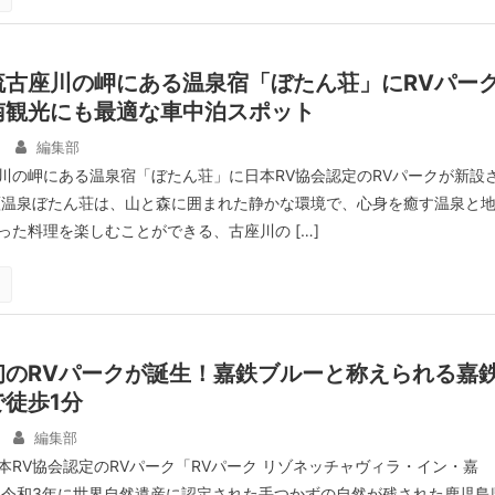
流古座川の岬にある温泉宿「ぼたん荘」にRVパー
南観光にも最適な車中泊スポット
編集部
川の岬にある温泉宿「ぼたん荘」に日本RV協会認定のRVパークが新設
瀬温泉ぼたん荘は、山と森に囲まれた静かな環境で、心身を癒す温泉と
った料理を楽しむことができる、古座川の […]
初のRVパークが誕生！嘉鉄ブルーと称えられる嘉
徒歩1分
編集部
本RV協会認定のRVパーク「RVパーク リゾネッチャヴィラ・イン・嘉
 令和3年に世界自然遺産に認定された手つかずの自然が残された鹿児島