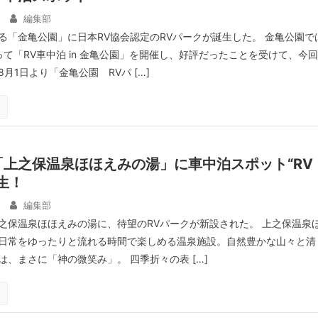
編集部
る「金亀公園」に日本RV協会認定のRVパークが誕生した。 金亀公園で
て「RV車中泊 in 金亀公園」を開催し、好評だったことを受けて、今回
月1日より「金亀公園 RVパ […]
上之保温泉ほほえみの湯」に車中泊スポット“RV
生！
編集部
之保温泉ほほえみの湯に、待望のRVパークが新設された。 上之保温泉
日常をゆったりと流れる時間で楽しめる温泉施設。自然豊かな山々と清
、まさに「神の微笑み」。 四季折々の表 […]