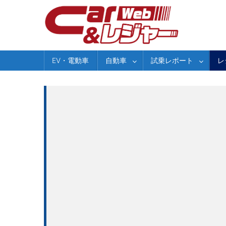
Skip
to
content
EV・電動車
自動車
試乗レポート
レ