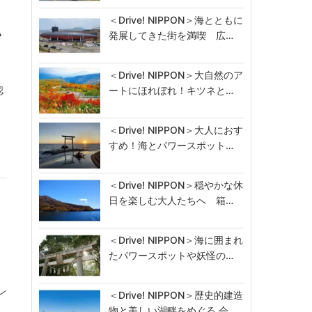
＜Drive! NIPPON＞海とともに
ハ
発展してきた街を満喫 広…
＜Drive! NIPPON＞大自然のア
ートにほれぼれ！キツネと…
認
＜Drive! NIPPON＞大人におす
すめ！海とパワースポット…
＜Drive! NIPPON＞穏やかな休
日を楽しむ大人たちへ 箱…
＜Drive! NIPPON＞海に囲まれ
たパワースポットや妖怪の…
レ
＜Drive! NIPPON＞歴史的建造
物と美しい湖畔をめぐる 会…