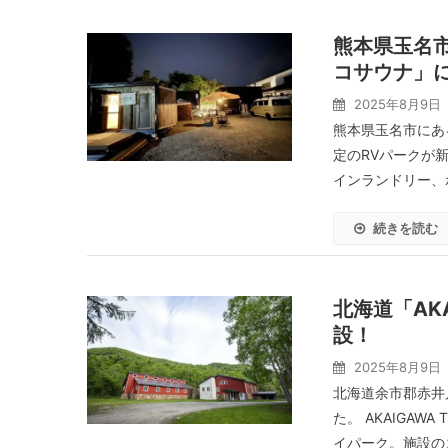
熊本県玉名
コサウナ」に
2025年8月9日
熊本県玉名市にあ
定のRVパークが
インランドリー、
続きを読む
北海道「AKA
設！
2025年8月9日
北海道余市郡赤井川村
た。 AKAIGAW
イパーク。施設のコ