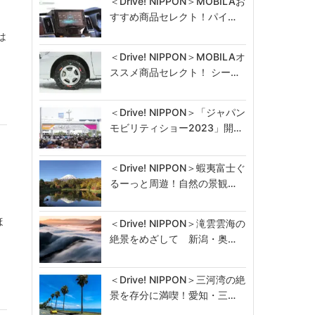
＜Drive! NIPPON＞MOBILAお
すすめ商品セレクト！パイ…
は
＜Drive! NIPPON＞MOBILAオ
ススメ商品セレクト！ シー…
＜Drive! NIPPON＞「ジャパン
モビリティショー2023」開…
＜Drive! NIPPON＞蝦夷富士ぐ
るーっと周遊！自然の景観…
ほ
＜Drive! NIPPON＞滝雲雲海の
絶景をめざして 新潟・奥…
＜Drive! NIPPON＞三河湾の絶
景を存分に満喫！愛知・三…