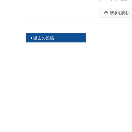
続きを読む
投
過去の投稿
稿
ナ
ビ
ゲ
ー
シ
ョ
ン