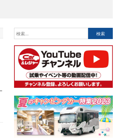
検
索:
」
ッ
ー