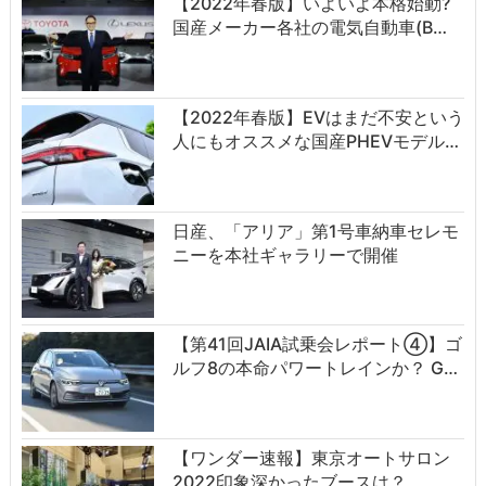
【2022年春版】いよいよ本格始動?
国産メーカー各社の電気自動車(B…
【2022年春版】EVはまだ不安という
人にもオススメな国産PHEVモデル…
日産、「アリア」第1号車納車セレモ
ニーを本社ギャラリーで開催
【第41回JAIA試乗会レポート④】ゴ
ルフ8の本命パワートレインか？ G…
【ワンダー速報】東京オートサロン
2022印象深かったブースは？