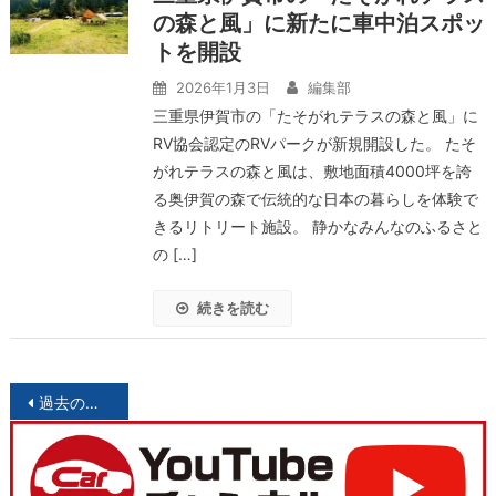
の森と風」に新たに車中泊スポッ
トを開設
2026年1月3日
編集部
三重県伊賀市の「たそがれテラスの森と風」に
RV協会認定のRVパークが新規開設した。 たそ
がれテラスの森と風は、敷地面積4000坪を誇
る奥伊賀の森で伝統的な日本の暮らしを体験で
きるリトリート施設。 静かなみんなのふるさと
の […]
続きを読む
投
過去の投稿
稿
ナ