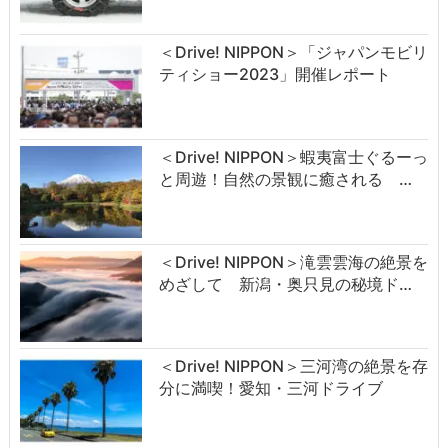
＜Drive! NIPPON＞「ジャパンモビリ
ティショー2023」開催レポート
＜Drive! NIPPON＞蝦夷富士ぐるーっ
と周遊！自然の景観に癒される …
＜Drive! NIPPON＞滝雲雲海の絶景を
めざして 新潟・奥只見の秘境ド…
＜Drive! NIPPON＞三河湾の絶景を存
分に満喫！愛知・三河ドライブ