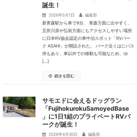
誕生！
2026年5月1日
編集部
新青森駅から車で9分、 青森方面に出やすく、
五所川原や弘前方面にもアクセスしやすい場所
に日本RV協会認定の車中泊スポット「RVパー
ク ASAHI」が開設された。 パーク近くはにバス
停もあり、車以外での移動も可能なため、ゆ
[…]
続きを読む
サモエドに会えるドッグラン
「FujihokurokuSamoyedBase
」に1日1組のプライベートRVパ
ークが誕生！
2026年4月30日
編集部