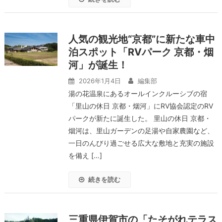
人気の観光地“京都”に新たな車中
泊スポット「RVパーク 京都・烟
河」が誕生！
2026年1月4日
編集部
湯の花温泉にあるオールインクルーシブの宿
「里山の休日 京都・烟河」にRV協会認定のRV
パークが新たに誕生した。 里山の休日 京都・
烟河は、里山ガーデンの足湯や自家農園など、
一日のんびり過ごせる広大な敷地と充実の施設
を備え […]
続きを読む
三重県伊賀市の「たそがれテラス