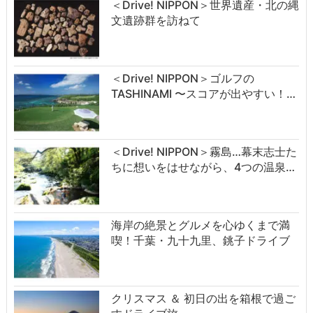
＜Drive! NIPPON＞世界遺産・北の縄
文遺跡群を訪ねて
＜Drive! NIPPON＞ゴルフの
TASHINAMI 〜スコアが出やすい！…
＜Drive! NIPPON＞霧島…幕末志士た
ちに想いをはせながら、4つの温泉…
海岸の絶景とグルメを心ゆくまで満
喫！千葉・九十九里、銚子ドライブ
クリスマス ＆ 初日の出を箱根で過ご