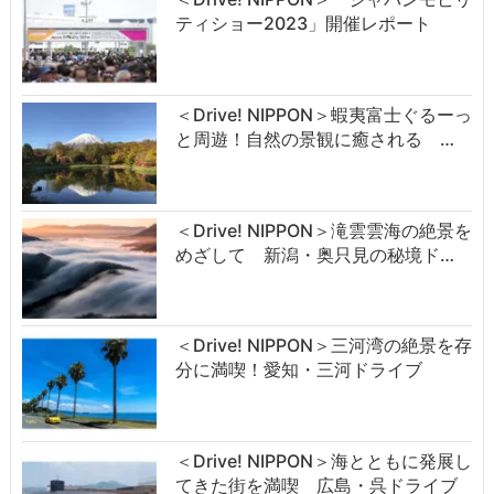
ティショー2023」開催レポート
＜Drive! NIPPON＞蝦夷富士ぐるーっ
と周遊！自然の景観に癒される …
＜Drive! NIPPON＞滝雲雲海の絶景を
めざして 新潟・奥只見の秘境ド…
＜Drive! NIPPON＞三河湾の絶景を存
分に満喫！愛知・三河ドライブ
＜Drive! NIPPON＞海とともに発展し
てきた街を満喫 広島・呉ドライブ