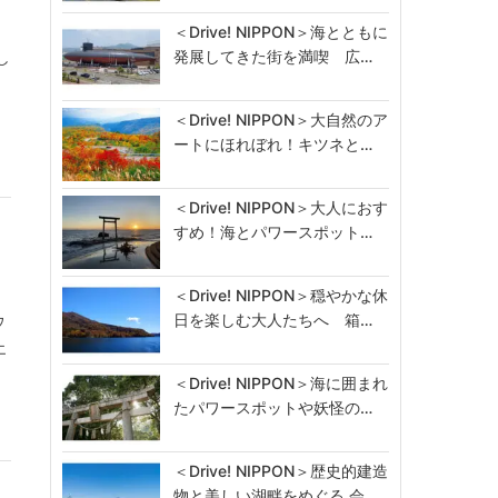
＜Drive! NIPPON＞海とともに
発展してきた街を満喫 広…
し
＜Drive! NIPPON＞大自然のア
ートにほれぼれ！キツネと…
＜Drive! NIPPON＞大人におす
すめ！海とパワースポット…
＜Drive! NIPPON＞穏やかな休
日を楽しむ大人たちへ 箱…
ウ
エ
＜Drive! NIPPON＞海に囲まれ
たパワースポットや妖怪の…
＜Drive! NIPPON＞歴史的建造
物と美しい湖畔をめぐる 会…