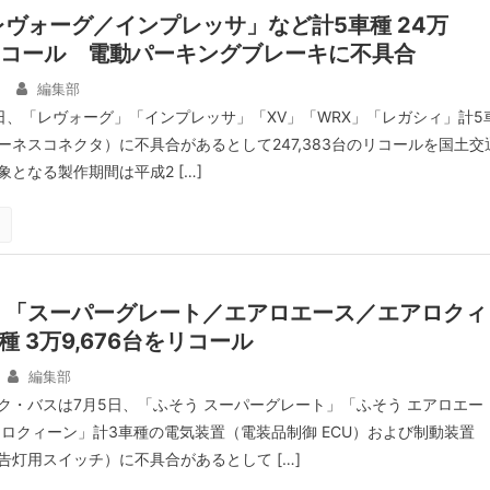
ヴォーグ／インプレッサ」など計5車種 24万
をリコール 電動パーキングブレーキに不具合
編集部
21日、「レヴォーグ」「インプレッサ」「XV」「WRX」「レガシィ」計5
ーネスコネクタ）に不具合があるとして247,383台のリコールを国土交
となる製作期間は平成2 […]
、「スーパーグレート／エアロエース／エアロクィ
種 3万9,676台をリコール
編集部
ク・バスは7月5日、「ふそう スーパーグレート」「ふそう エアロエー
アロクィーン」計3車種の電気装置（電装品制御 ECU）および制動装置
告灯用スイッチ）に不具合があるとして […]