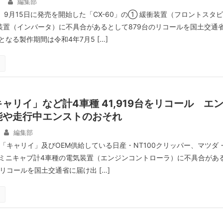
日
編集部
、9月15日に発売を開始した「CX-60」の① 緩衝装置（フロントスタビ
装置（インバータ）に不具合があるとして879台のリコールを国土交通
なる製作期間は令和4年7月5 […]
ャリイ」など計4車種 41,919台をリコール エ
能や走行中エンストのおそれ
編集部
、「キャリイ」及びOEM供給している日産・NT100クリッパー、マツダ
ミニキャブ計4車種の電気装置（エンジンコントローラ）に不具合があ
台のリコールを国土交通省に届け出 […]