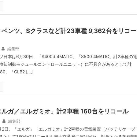
ベンツ、Sクラスなど計23車種 9,362台をリコー
編集部
本は6月30日、「S400d 4MATIC」「S500 4MATIC」計2車種の
検知制御モジュールコントロールユニット）に不具合があるとして計
80」「GLB2 […]
ルガ／エルガミオ」計2車種 160台をリコール
編集部
月2日、「エルガ」「エルガミオ」計2車種の電気装置（バッテリケーブ
るとして160台のリコールを国土交通省に届け出た。対象となる製作期