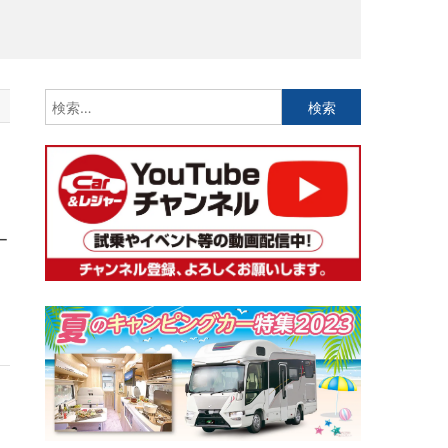
検
索:
ー