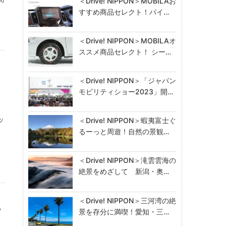
＜Drive! NIPPON＞MOBILAお
すすめ商品セレクト！パイ…
＜Drive! NIPPON＞MOBILAオ
ススメ商品セレクト！ シー…
＜Drive! NIPPON＞「ジャパン
モビリティショー2023」開…
ッ
＜Drive! NIPPON＞蝦夷富士ぐ
るーっと周遊！自然の景観…
＜Drive! NIPPON＞滝雲雲海の
絶景をめざして 新潟・奥…
＜Drive! NIPPON＞三河湾の絶
ー
景を存分に満喫！愛知・三…