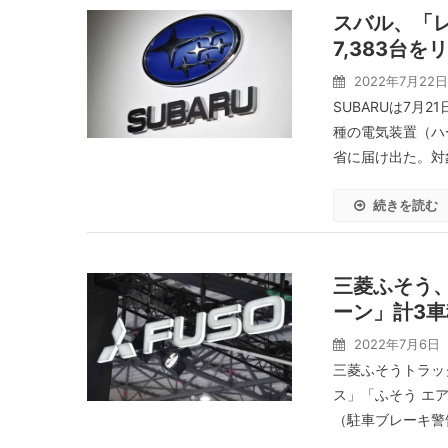
スバル、「レ
7,383台
2022年7月22日
SUBARUは7月
種の電気装置（ハ
省に届け出た。対象
続きを読む
三菱ふそう
ーン」計3車
2022年7月6日
三菱ふそうトラッ
ス」「ふそう エ
（駐車ブレーキ警