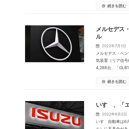
続きを読む
メルセデス・
ル
2022年7月1日
メルセデス・ベンツ日
気装置（リア信号
4,286台、「GLB1
続きを読む
いすゞ、「エ
2022年6月2日
いすゞ自動車は6
ル）に不具合があ