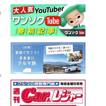
省
ン
・
る