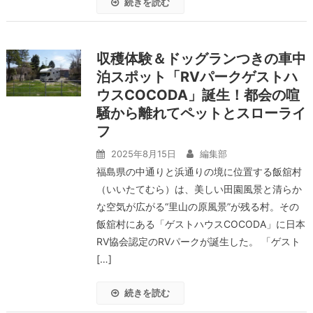
続きを読む
収穫体験＆ドッグランつきの車中
泊スポット「RVパークゲストハ
ウスCOCODA」誕生！都会の喧
騒から離れてペットとスローライ
フ
2025年8月15日
編集部
福島県の中通りと浜通りの境に位置する飯舘村
（いいたてむら）は、美しい田園風景と清らか
な空気が広がる“里山の原風景”が残る村。その
飯舘村にある「ゲストハウスCOCODA」に日本
RV協会認定のRVパークが誕生した。 「ゲスト
[…]
続きを読む