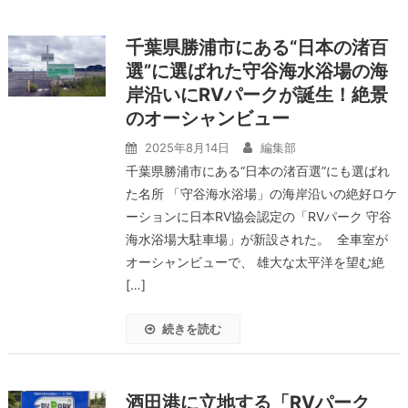
千葉県勝浦市にある“日本の渚百
選”に選ばれた守谷海水浴場の海
岸沿いにRVパークが誕生！絶景
のオーシャンビュー
2025年8月14日
編集部
千葉県勝浦市にある“日本の渚百選”にも選ばれ
た名所 「守谷海水浴場」の海岸沿いの絶好ロケ
ーションに日本RV協会認定の「RVパーク 守谷
海水浴場大駐車場」が新設された。 全車室が
オーシャンビューで、 雄大な太平洋を望む絶
[…]
続きを読む
酒田港に立地する「RVパーク