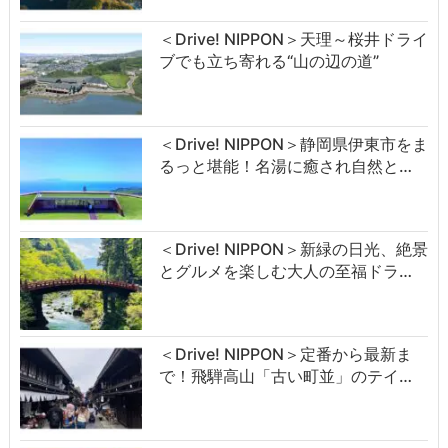
＜Drive! NIPPON＞天理～桜井ドライ
ブでも立ち寄れる“山の辺の道”
＜Drive! NIPPON＞静岡県伊東市をま
るっと堪能！名湯に癒され自然と…
＜Drive! NIPPON＞新緑の日光、絶景
とグルメを楽しむ大人の至福ドラ…
＜Drive! NIPPON＞定番から最新ま
で！飛騨高山「古い町並」のテイ…