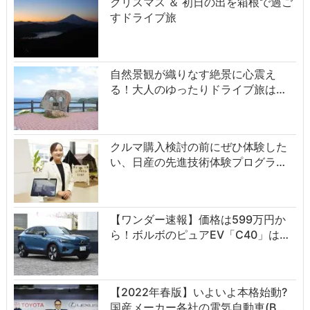
クリスマス ＆ 初日の出を箱根で過ご
すドライブ旅
自然景観が織りなす絶景に心震え
る！大人のゆったりドライブ旅は…
クルマ購入検討の前にぜひ体験した
い、日産の先進技術体験プログラ…
【ワンダー速報】価格は599万円か
ら！ボルボのピュアEV「C40」は…
【2022年春版】いよいよ本格始動?
国産メーカー各社の電気自動車(B…