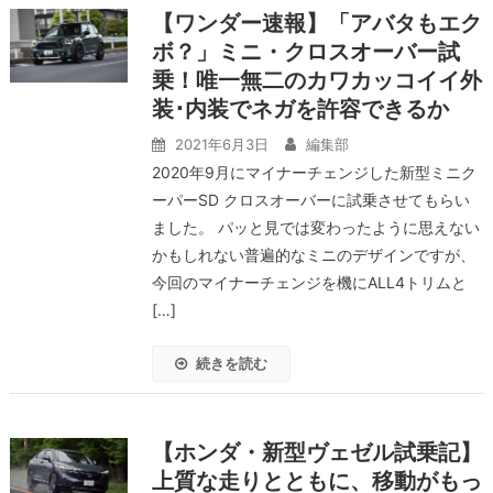
【ワンダー速報】「アバタもエク
ボ？」ミニ・クロスオーバー試
乗！唯一無二のカワカッコイイ外
装･内装でネガを許容できるか
2021年6月3日
編集部
2020年9月にマイナーチェンジした新型ミニク
ーパーSD クロスオーバーに試乗させてもらい
ました。 パッと見では変わったように思えない
かもしれない普遍的なミニのデザインですが、
今回のマイナーチェンジを機にALL4トリムと
[…]
続きを読む
【ホンダ・新型ヴェゼル試乗記】
上質な走りとともに、移動がもっ