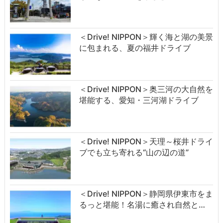
＜Drive! NIPPON＞輝く海と湖の美景
に包まれる、夏の福井ドライブ
＜Drive! NIPPON＞奥三河の大自然を
堪能する、愛知・三河湖ドライブ
＜Drive! NIPPON＞天理～桜井ドライ
ブでも立ち寄れる“山の辺の道”
＜Drive! NIPPON＞静岡県伊東市をま
るっと堪能！名湯に癒され自然と…