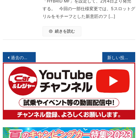
「HYBRID MF」を設定して、2月4日より発売
する。 今回の一部仕様変更では、5スロットグ
リルをモチーフとした新意匠のフ […]
続きを読む
投
過去の投稿
新しい投稿
稿
ナ
ビ
ゲ
ー
シ