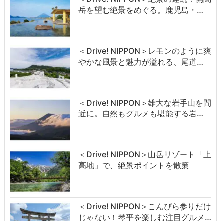
岳を望む絶景をめぐる。鹿児島・…
＜Drive! NIPPON＞レモンのように爽
やかな風景と魅力が溢れる、尾道…
＜Drive! NIPPON＞雄大な岩手山を間
近に。自然もグルメも堪能する岩…
＜Drive! NIPPON＞山岳リゾート「上
高地」で、絶景ポイントを散策
＜Drive! NIPPON＞こんぴら参りだけ
じゃない！琴平を楽しむ注目グルメ…