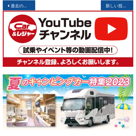
投
過去の投稿
新しい投稿
稿
ナ
ビ
ゲ
ー
シ
ョ
ン