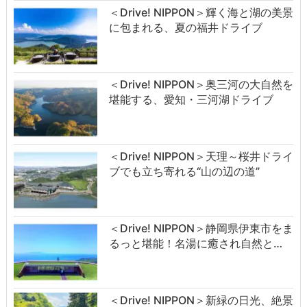
＜Drive! NIPPON＞輝く海と湖の美景
に包まれる、夏の福井ドライブ
＜Drive! NIPPON＞奥三河の大自然を
堪能する、愛知・三河湖ドライブ
＜Drive! NIPPON＞天理～桜井ドライ
ブでも立ち寄れる“山の辺の道”
＜Drive! NIPPON＞静岡県伊東市をま
るっと堪能！名湯に癒され自然と…
＜Drive! NIPPON＞新緑の日光、絶景