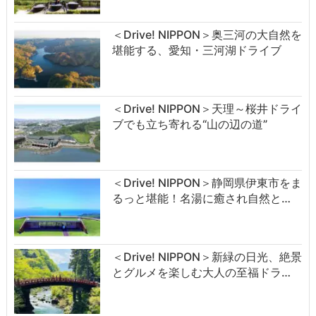
＜Drive! NIPPON＞奥三河の大自然を
堪能する、愛知・三河湖ドライブ
＜Drive! NIPPON＞天理～桜井ドライ
ブでも立ち寄れる“山の辺の道”
＜Drive! NIPPON＞静岡県伊東市をま
るっと堪能！名湯に癒され自然と…
＜Drive! NIPPON＞新緑の日光、絶景
とグルメを楽しむ大人の至福ドラ…