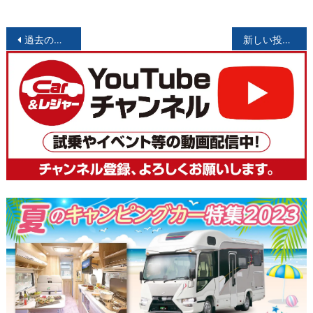
投
過去の投稿
新しい投稿
稿
ナ
ビ
ゲ
ー
シ
ョ
ン