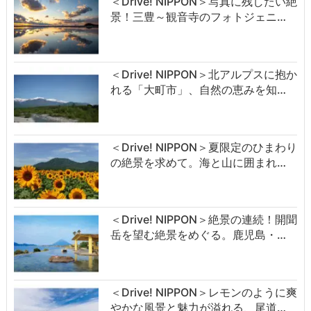
＜Drive! NIPPON＞写真に残したい絶
景！三豊～観音寺のフォトジェニ…
＜Drive! NIPPON＞北アルプスに抱か
れる「大町市」、自然の恵みを知…
＜Drive! NIPPON＞夏限定のひまわり
の絶景を求めて。海と山に囲まれ…
＜Drive! NIPPON＞絶景の連続！開聞
岳を望む絶景をめぐる。鹿児島・…
＜Drive! NIPPON＞レモンのように爽
やかな風景と魅力が溢れる、尾道…